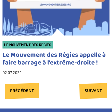
LE MOUVEMENT DES RÉGIES
Le Mouvement des Régies appelle à
faire barrage à l'extrême-droite !
02.07.2024
PAGE
PRÉCÉDENT
PAGE
SUIVANT
PRÉCÉDENTE
SUIVANTE
Pagination