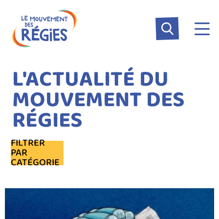
Aller
Panneau de gestion des cookies
au
contenu
principal
L'ACTUALITÉ DU
MOUVEMENT DES
RÉGIES
FILTRER
PAR
CATÉGORIE