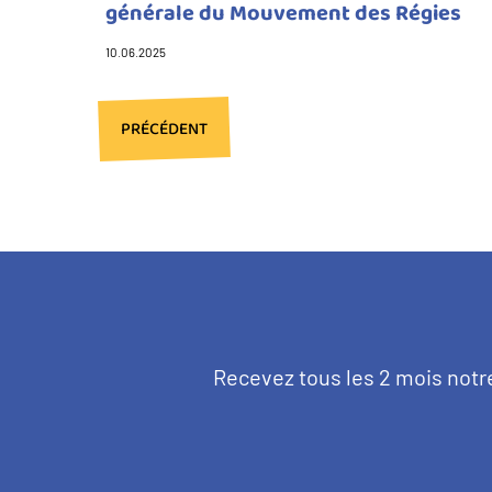
générale du Mouvement des Régies
10.06.2025
PAGE
PRÉCÉDENT
Pagination
PRÉCÉDENTE
Texte
Recevez tous les 2 mois notr
d'introduction