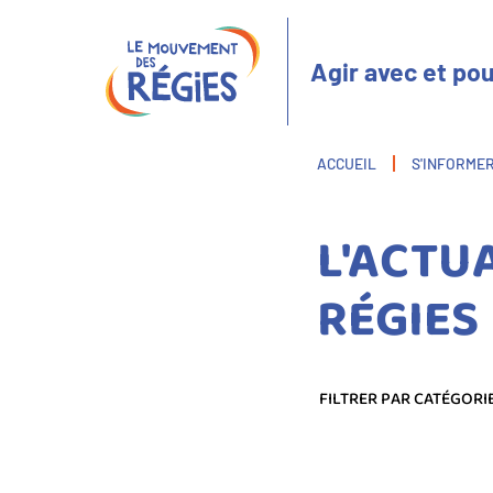
Aller
Panneau de gestion des cookies
au
contenu
Agir avec et pou
principal
Fil
ACCUEIL
S'INFORME
d'Ariane
L'ACTU
RÉGIES
FILTRER PAR CATÉGORI