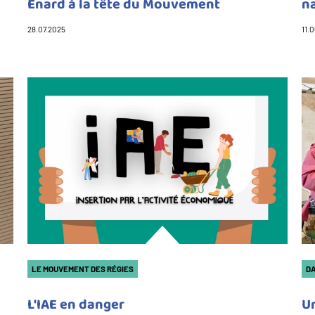
Énard à la tête du Mouvement
n
28.07.2025
11.
LE MOUVEMENT DES RÉGIES
DA
L'IAE en danger
Un