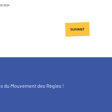
09.2024
PAGE
SUIVANT
SUIVANTE
tés du Mouvement des Régies !