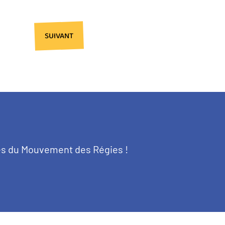
PAGE
SUIVANT
SUIVANTE
tés du Mouvement des Régies !