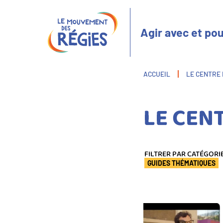
Aller
Panneau de gestion des cookies
au
contenu
Agir avec et pou
principal
Fil
ACCUEIL
LE CENTRE
d'Ariane
LE CEN
FILTRER PAR CATÉGORI
GUIDES THÉMATIQUES