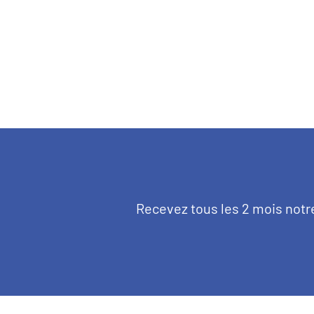
Pagination
Texte
Recevez tous les 2 mois notr
d'introduction