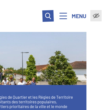
MENU
gies de Quartier et les Régies de Territoire
itants des territoires populaires,
ers prioritaires de la ville et le monde