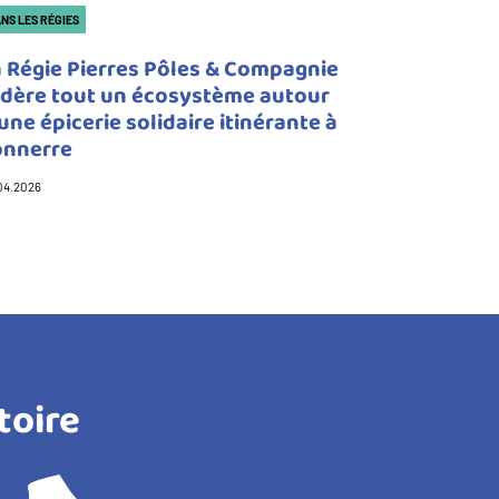
tégorie(s)
NS LES RÉGIES
a Régie Pierres Pôles & Compagnie
édère tout un écosystème autour
une épicerie solidaire itinérante à
onnerre
04.2026
toire