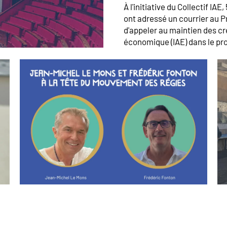
Texte
À l'initiative du Collectif IA
d’introduction
ont adressé un courrier au Pr
d'appeler au maintien des cré
économique (IAE) dans le pro
Image
Im