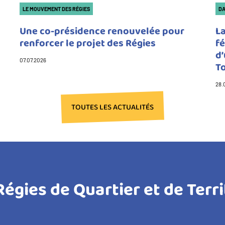
Catégorie(s)
Ca
LE MOUVEMENT DES RÉGIES
DA
Une co-présidence renouvelée pour
L
renforcer le projet des Régies
f
d’
07.07.2026
T
28.
TOUTES LES ACTUALITÉS
Régies de Quartier et de Terri