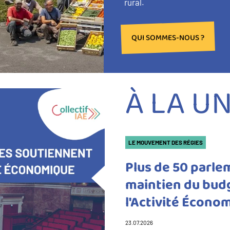
rural.
QUI SOMMES-NOUS ?
À LA U
Catégorie(s)
LE MOUVEMENT DES RÉGIES
Plus de 50 parl
maintien du budg
l'Activité Écono
23.07.2026